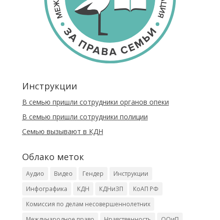
Инструкции
В семью пришли сотрудники органов опеки
В семью пришли сотрудники полиции
Cемью вызывают в КДН
Облако меток
Аудио
Видео
Гендер
Инструкции
Инфографика
КДН
КДНиЗП
КоАП РФ
Комиссия по делам несовершеннолетних
Международное право
Нравственность
ООиП