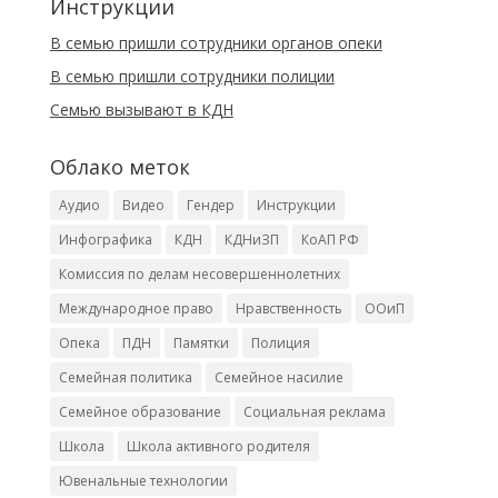
Инструкции
В семью пришли сотрудники органов опеки
В семью пришли сотрудники полиции
Cемью вызывают в КДН
Облако меток
Аудио
Видео
Гендер
Инструкции
Инфографика
КДН
КДНиЗП
КоАП РФ
Комиссия по делам несовершеннолетних
Международное право
Нравственность
ООиП
Опека
ПДН
Памятки
Полиция
Семейная политика
Семейное насилие
Семейное образование
Социальная реклама
Школа
Школа активного родителя
Ювенальные технологии