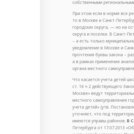
собственными региональными
При этом если в норме все р
то в Москве и Санкт-Петербур
городских округа, — но на о
округа и поселки. В Санкт-Пе
– а есть только муниципальны
уведомление в Москве и Санк
прочтения буквы закона – ра
а в рамках применения анало
органа местного самоуправлен
Что касается учета детей шк
ст. 16 ч 2 действующего Зак
Москве» ведут территориаль
местного самоуправления го
учета детей» (утв. Постанов
уточняет, что под территори
имеются управы районов.
В 
Петербурга от 17.07.2013 «Об