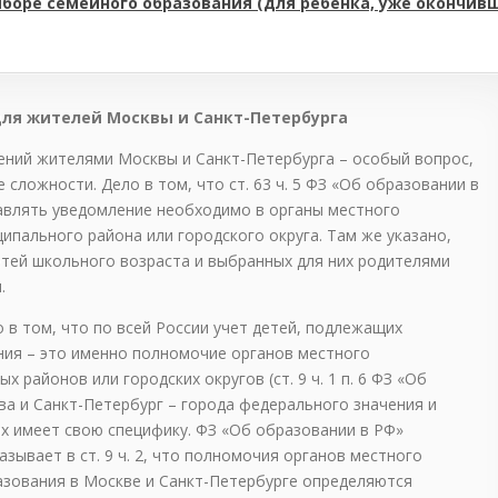
боре семейного образования (для ребенка, уже окончив
ля жителей Москвы и Санкт-Петербурга
ений жителями Москвы и Санкт-Петербурга – особый вопрос,
сложности. Дело в том, что ст. 63 ч. 5 ФЗ «Об образовании в
равлять уведомление необходимо в органы местного
ипального района или городского округа. Там же указано,
етей школьного возраста и выбранных для них родителями
.
о в том, что по всей России учет детей, подлежащих
ия – это именно полномочие органов местного
 районов или городских округов (ст. 9 ч. 1 п. 6 ФЗ «Об
ва и Санкт-Петербург – города федерального значения и
х имеет свою специфику. ФЗ «Об образовании в РФ»
азывает в ст. 9 ч. 2, что полномочия органов местного
азования в Москве и Санкт-Петербурге определяются