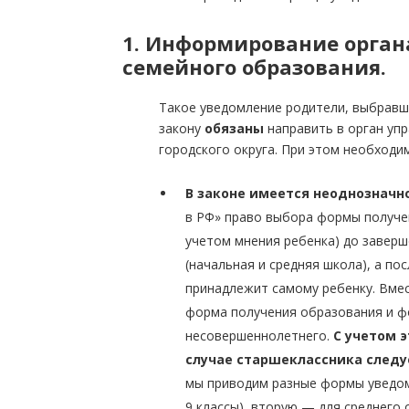
1. Информирование орган
семейного образования.
Такое уведомление родители, выбравш
закону
обязаны
направить в орган уп
городского округа. При этом необходи
В законе имеется неоднозначн
в РФ» право выбора формы получе
учетом мнения ребенка) до завер
(начальная и средняя школа), а по
принадлежит самому ребенку. Вмест
форма получения образования и ф
несовершеннолетнего.
С учетом 
случае старшеклассника следу
мы приводим разные формы уведом
9 классы), вторую — для среднего 