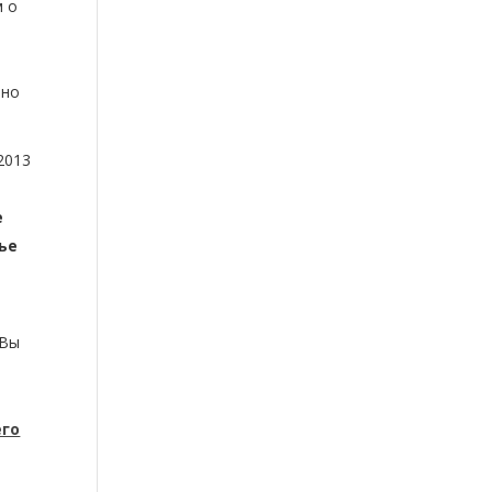
м о
ьно
2013
е
е
ье
 Вы
его