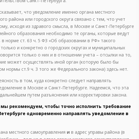
вительством Санкт-Петербурга.
сказывает, что уведомление именно органа местного
го района или городского округа связано с тем, что учет
ому, исходя из здравого смысла, в Москве и Санкт-Петербурге
ейного образования необходимо те органы, которые ведут
, в норме ст. 63 ч. 5 ФЗ «Об образовании в РФ» такого
 только и конкретно о городских округах и муниципальных
 говорится только о них и в отношении учета – отсылки на то,
чие может осуществлять иной орган (которую было бы
ом нормы ст.9 ч. 3 того же Федерального закона) здесь нет.
еясность в том, куда конкретно следует направлять
домление в Москве и Санкт-Петербурге. Надеемся, что эта
 дальнейшем путем разъяснения или корректировки закона.
, мы рекомендуем, чтобы точно исполнить требование
-Петербурге одновременно направлять уведомление в
ргана местного самоуправления
и
в адрес управы района (в