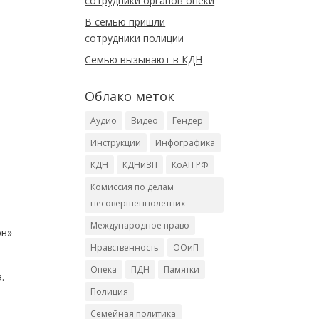
сотрудники органов опеки
В семью пришли
сотрудники полиции
Cемью вызывают в КДН
Облако меток
Аудио
Видео
Гендер
Инструкции
Инфографика
КДН
КДНиЗП
КоАП РФ
Комиссия по делам
несовершеннолетних
Международное право
ов»
Нравственность
ООиП
Опека
ПДН
Памятки
.
Полиция
Семейная политика