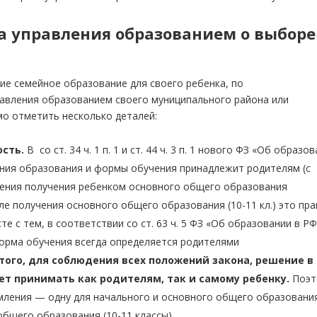
а управления образованием о выборе
ие семейное образование для своего ребенка, по
равления образованием своего муниципального района или
мо отметить несколько деталей:
ость.
В со ст. 34 ч. 1 п. 1 и ст. 44 ч. 3 п. 1 нового ФЗ «Об образо
ния образования и формы обучения принадлежит родителям (с
шения получения ребенком основного общего образования
сле получения основного общего образования (10-11 кл.) это пр
е с тем, в соответствии со ст. 63 ч. 5 ФЗ «Об образовании в Р
орма обучения всегда определяется родителями
этого, для соблюдения всех положений закона, решение в
ет принимать как родителям, так и самому ребенку.
Поэт
ления — одну для начального и основного общего образования
общего образования (10-11 классы).