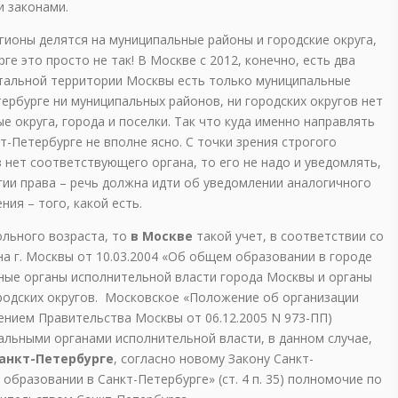
 законами.
егионы делятся на муниципальные районы и городские округа,
ге это просто не так! В Москве с 2012, конечно, есть два
стальной территории Москвы есть только муниципальные
тербурге ни муниципальных районов, ни городских округов нет
е округа, города и поселки. Так что куда именно направлять
т-Петербурге не вполне ясно. С точки зрения строгого
з нет соответствующего органа, то его не надо и уведомлять,
гии права – речь должна идти об уведомлении аналогичного
ия – того, какой есть.
ольного возраста, то
в Москве
такой учет, в соответствии со
она г. Москвы от 10.03.2004 «Об общем образовании в городе
ные органы исполнительной власти города Москвы и органы
родских округов. Московское «Положение об организации
лением Правительства Москвы от 06.12.2005 N 973-ПП)
альными органами исполнительной власти, в данном случае,
Санкт-Петербурге
, согласно новому Закону Санкт-
 образовании в Санкт-Петербурге» (ст. 4 п. 35) полномочие по