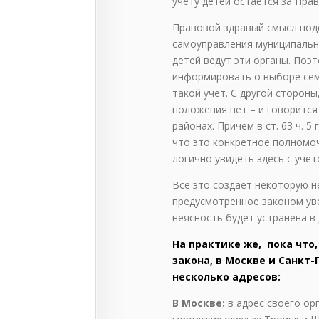
учету детей остается за Пра
Правовой здравый смысл под
самоуправления муниципально
детей ведут эти органы. Поэт
информировать о выборе сем
такой учет. С другой стороны
положения нет – и говорится
районах. Причем в ст. 63 ч. 5
что это конкретное полномо
логично увидеть здесь с учет
Все это создает некоторую н
предусмотренное законом уве
неясность будет устранена в
На практике же, пока что
закона, в Москве и Санкт
несколько адресов:
В Москве:
в адрес своего о