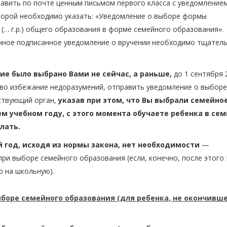
авить по почте ценным письмом первого класса с уведомление
оторой необходимо указать: «Уведомление о выборе формы
(… г.р.) общего образования в форме семейного образования».
нное подписанное уведомление о вручении необходимо тщател
ие было выбрано Вами не сейчас, а раньше,
до 1 сентября 
 во избежание недоразумений, отправить уведомление о выбор
ствующий орган,
указав при этом, что Вы выбрали семейно
м учебном году, с этого момента обучаете ребенка в сем
елать.
год, исходя из нормы закона, нет необходимости
—
при выборе семейного образования (если, конечно, после этого
о на школьную).
боре семейного образования (для ребенка, не окончивш