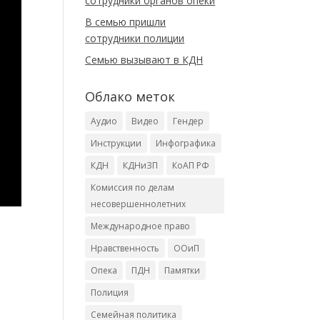
сотрудники органов опеки
В семью пришли
сотрудники полиции
Cемью вызывают в КДН
Облако меток
Аудио
Видео
Гендер
Инструкции
Инфографика
КДН
КДНиЗП
КоАП РФ
Комиссия по делам
несовершеннолетних
Международное право
Нравственность
ООиП
Опека
ПДН
Памятки
Полиция
Семейная политика