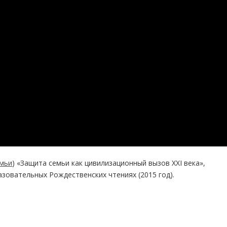
емьи
) «Защита семьи как цивилизационный вызов XXI века»,
азовательных Рождественских чтениях (2015 год).