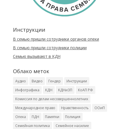
Инструкции
В семью пришли сотрудники органов опеки
В семью пришли сотрудники полиции
Cемью вызывают в КДН
Облако меток
Аудио
Видео
Гендер
Инструкции
Инфографика
КДН
КДНиЗП
КоАП РФ
Комиссия по делам несовершеннолетних
Международное право
Нравственность
ООиП
Опека
ПДН
Памятки
Полиция
Семейная политика
Семейное насилие