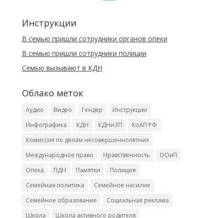
Инструкции
В семью пришли сотрудники органов опеки
В семью пришли сотрудники полиции
Cемью вызывают в КДН
Облако меток
Аудио
Видео
Гендер
Инструкции
Инфографика
КДН
КДНиЗП
КоАП РФ
Комиссия по делам несовершеннолетних
Международное право
Нравственность
ООиП
Опека
ПДН
Памятки
Полиция
Семейная политика
Семейное насилие
Семейное образование
Социальная реклама
Школа
Школа активного родителя